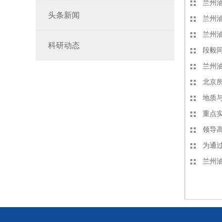
兰州油
头条新闻
兰州
兰州
科研动态
段毅同
兰州
北京
地质
重点
领导
为通
兰州