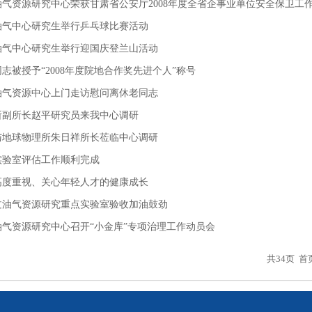
气资源研究中心荣获甘肃省公安厅2008年度全省企事业单位安全保卫工作先
油气中心研究生举行乒乓球比赛活动
油气中心研究生举行迎国庆登兰山活动
志被授予“2008年度院地合作奖先进个人”称号
油气资源中心上门走访慰问离休老同志
所副所长赵平研究员来我中心调研
与地球物理所朱日祥所长莅临中心调研
实验室评估工作顺利完成
高度重视、关心年轻人才的健康成长
过油气资源研究重点实验室验收加油鼓劲
油气资源研究中心召开“小金库”专项治理工作动员会
共34页
首