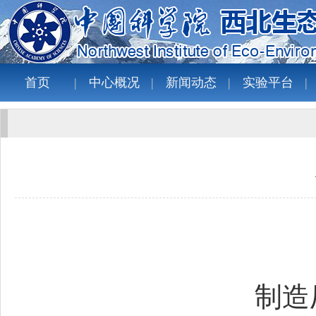
首页
中心概况
新闻动态
实验平台
制造