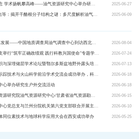
思想铸基强信念 学术扬帆攀高峰——油气资源研究中心举办研究生学术沙龙
2025-06-27
《Fuel》李友杰等：揭开干酪根分子结构之谜：多尺度解析油气生成关键机制
2025-06-09
深化合作 共谋发展——中国地质调查局油气调查中心到访西北研究院油气中心
2026-08-04
油气中心党总支举行“筑牢正确政绩观 践行科教兴国使命”专题学习会
2026-07-24
第二届深水沉积与深埋储层学术论坛暨鄂尔多斯盆地野外露头培训活动成功举办
2026-07-13
气体地球化学示踪技术与火山科学前沿学术交流会成功举办，科研与技术深...
2026-06-18
中心举办研究生户外交流活动
2026-06-18
西北生态环境资源研究院油气资源研究中心/甘肃省油气资源勘探与评价重点...
2026-06-15
油气资源研究中心党总支与兰州分院机关第六党支部联合开展主题党日活动
2026-06-10
体同位素技术与地球科学应用大会在西安成功举办
2026-05-25