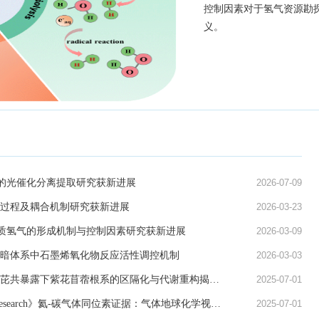
国石油勘探开发研究院、
理工大学、西北大学等高
学院广州地球化学研究所
企业的近百位专家学者，
与氢气等战略新兴资源，
题展开深入交流与研讨。
的光催化分离提取研究获新进展
2026-07-09
面过程及耦合机制研究获新进展
2026-03-23
质氢气的形成机制与控制因素研究获新进展
2026-03-09
-暗体系中石墨烯氧化物反应活性调控机制
2026-03-03
原陇苗等：菲-芘共暴露下紫花苜蓿根系的区隔化与代谢重构揭示氧化胁迫及...
2025-07-01
《Gondwana Research》氦-碳气体同位素证据：气体地球化学视角下的青藏...
2025-07-01