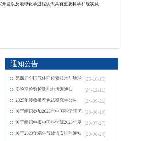
北京大学、中国石油大学（华东）、天津大学、成都
校，以及中国科学院地质与地球物理研究所、中国科
、中国地质科学院地质研究所等科研院所和多家能源
围绕深层—超深层油气资源、非常规油气资源、氦气
以及多圈层相互作用下的地球化学过程等前沿科学问
通知公告
第四届全国气体同位素技术与地球
[25-10-15]
科学应用学术大会-专题征集通知
实验室检验检测能力培训通知
[24-12-11]
2025年接收推荐免试研究生公告
[24-09-21]
关于组织参加2023年中国科学院优
[23-08-18]
秀科普作品评选工作的通知
关于组织申报中国科学院2023年度
[23-07-27]
青年交叉团队的通知
关于2023年端午节放假安排的通知
[23-06-20]