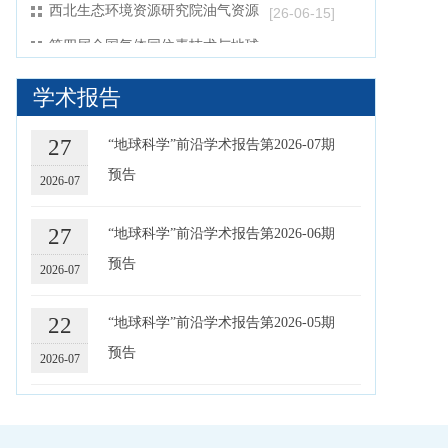
西北生态环境资源研究院油气资源
[26-06-15]
研究中心/甘肃省油气资源勘探与评
第四届全国气体同位素技术与地球
[25-11-29]
价重点实验室2026年开放基金申请
科学应用学术会议——专题建议征
指南
第四届全国气体同位素技术与地球
[25-10-15]
集通知
学术报告
科学应用学术大会-专题征集通知
实验室检验检测能力培训通知
[24-12-11]
27
“地球科学”前沿学术报告第2026-07期
2025年接收推荐免试研究生公告
[24-09-21]
预告
2026-07
关于组织参加2023年中国科学院优
[23-08-18]
秀科普作品评选工作的通知
关于组织申报中国科学院2023年度
[23-07-27]
27
“地球科学”前沿学术报告第2026-06期
青年交叉团队的通知
关于2023年端午节放假安排的通知
[23-06-20]
预告
2026-07
西北生态环境资源研究院油气资源
[26-06-15]
研究中心/甘肃省油气资源勘探与评
22
第四届全国气体同位素技术与地球
“地球科学”前沿学术报告第2026-05期
[25-11-29]
价重点实验室2026年开放基金申请
科学应用学术会议——专题建议征
预告
指南
2026-07
集通知
15
“地球科学”前沿学术报告第2026-04期
预告