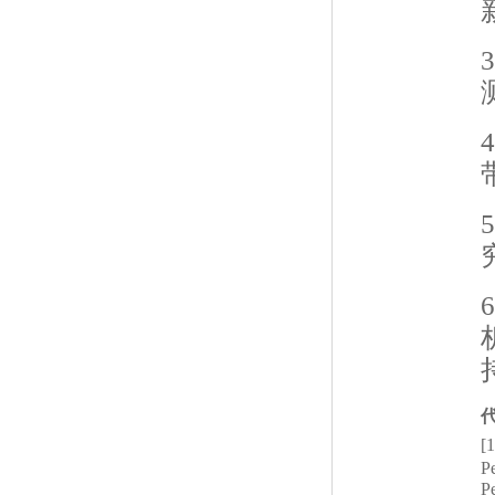
3
4
5
6
[1
Pe
P