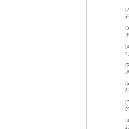
[2
[3
[4
[5
[6
[7
S
2