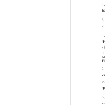
试
3
2
不
Mu
Fl
2
Zu
oi
sp
3
as