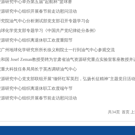
资源研究中心举办第五届“起航杯”篮球赛
资源研究中心组织开展春节前走访慰问活动
研究院油气中心分析测试部党支部召开专题学习会
地球化学党支部专题学习《中国共产党纪律处分条例》
资源研究中心组织离退休职工欢度重阳节
院广州地球化学研究所所长徐义刚院士一行到油气中心参观交流
和国 Josef Zeman教授受聘为甘肃省油气资源研究重点实验室客座教授并进
院重大科技任务局局长于英杰调研油气中心
资源研究中心党支部联组开展“缅怀红军英烈，弘扬长征精神”主题党日活
资源研究中心组织离退休职工欢度端午节
资源研究中心组织开展春节前走访慰问活动
共34页
首页
上