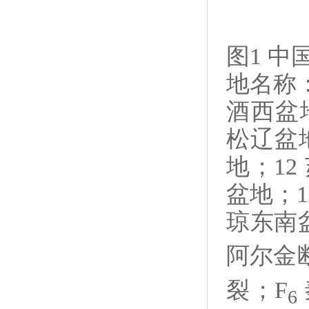
图
1
中
地名称
酒西盆
松辽盆
地；
12
盆地；
琼东南
阿尔金
裂；
F
6